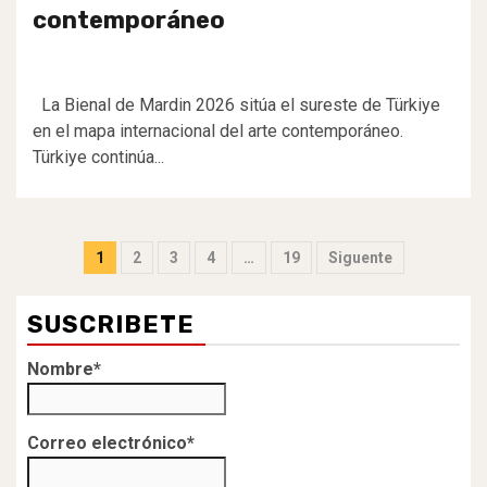
contemporáneo
La Bienal de Mardin 2026 sitúa el sureste de Türkiye
en el mapa internacional del arte contemporáneo.
Türkiye continúa...
Paginación
1
2
3
4
…
19
Siguente
de
SUSCRIBETE
entradas
Nombre*
Correo electrónico*