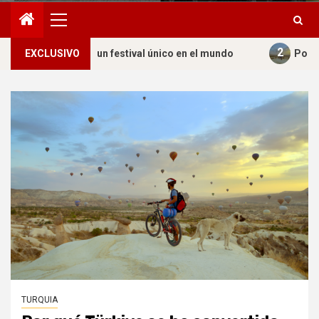
Menú
principal
2
estival único en el mundo
EXCLUSIVO
Por qué Türkiye se ha conver
TURQUIA