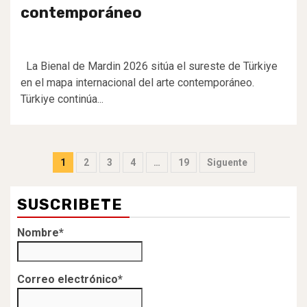
contemporáneo
La Bienal de Mardin 2026 sitúa el sureste de Türkiye
en el mapa internacional del arte contemporáneo.
Türkiye continúa...
Paginación
1
2
3
4
…
19
Siguente
de
SUSCRIBETE
entradas
Nombre*
Correo electrónico*