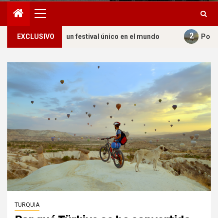
Menú
principal
2
estival único en el mundo
EXCLUSIVO
Por qué Türkiye se ha conver
TURQUIA