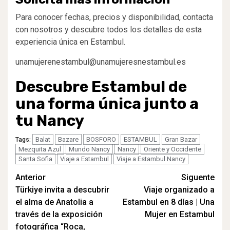
Para conocer fechas, precios y disponibilidad, contacta
con nosotros y descubre todos los detalles de esta
experiencia única en Estambul.
unamujerenestambul@unamujeresnestambul.es
Descubre Estambul de
una forma única junto a
tu Nancy
Balat
Bazare
BOSFORO
ESTAMBUL
Gran Bazar
Tags:
Mezquita Azul
Mundo Nancy
Nancy
Oriente y Occidente
Santa Sofia
Viaje a Estambul
Viaje a Estambul Nancy
Navegación
Anterior
Siguente
Türkiye invita a descubrir
Viaje organizado a
de
el alma de Anatolia a
Estambul en 8 días | Una
entradas
través de la exposición
Mujer en Estambul
fotográfica “Roca,